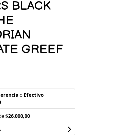
RS BLACK
HE
RIAN
ATE GREEF
erencia
o
Efectivo
0
 de
$26.000,00
s