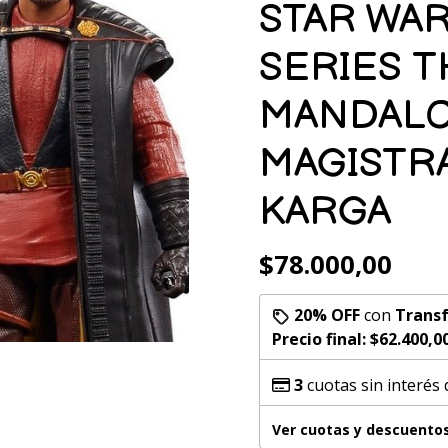
STAR WA
SERIES T
MANDALO
MAGISTR
KARGA
$78.000,00
20% OFF
con
Transf
Precio final:
$62.400,0
3
cuotas sin interés
Ver cuotas y descuento