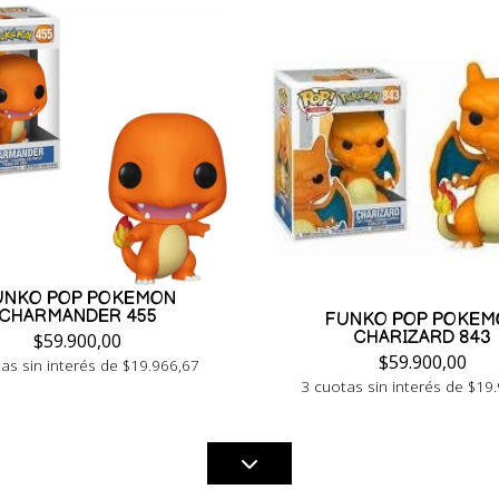
UNKO POP POKEMON
CHARMANDER 455
FUNKO POP POKEM
CHARIZARD 843
$59.900,00
$59.900,00
as sin interés de $19.966,67
3 cuotas sin interés de $19