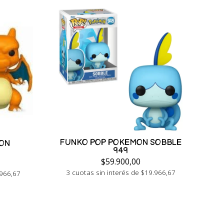
FUNKO POP POKEMON SOBBLE
ON
949
$59.900,00
3 cuotas sin interés de $19.966,67
.966,67