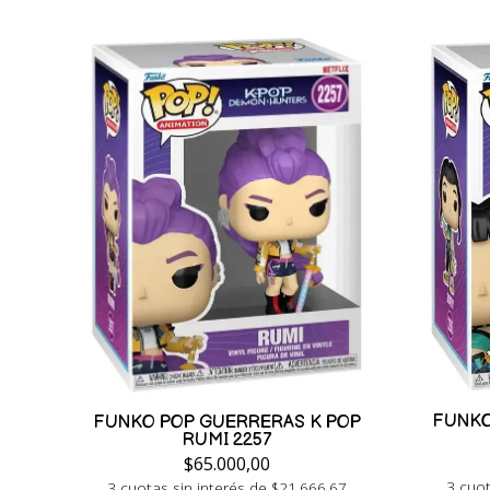
FUNKO
FUNKO POP GUERRERAS K POP
RUMI 2257
$65.000,00
3 cuot
3 cuotas sin interés de $21.666,67