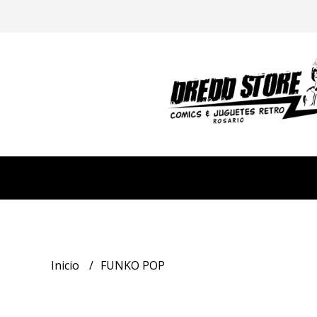
Inicio
FUNKO POP