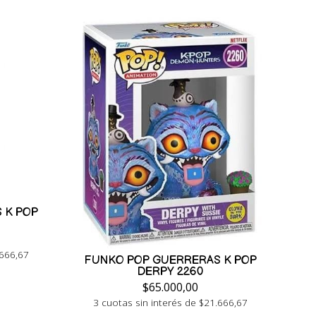
 K POP
.666,67
FUNKO POP GUERRERAS K POP
DERPY 2260
$65.000,00
3 cuotas sin interés de $21.666,67