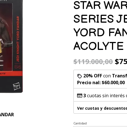
STAR WA
SERIES J
YORD FA
ACOLYTE
$75
$119.000,00
20% OFF
con
Transf
Precio final:
$60.000,00
3
cuotas sin interés
Ver cuotas y descuento
FANDAR
Cantidad