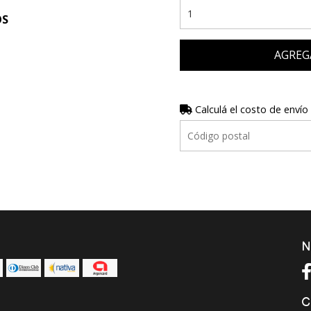
OS
AGREG
Calculá el costo de envío
N
C