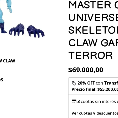
MASTER 
UNIVERS
SKELETO
CLAW GA
TERROR
W CLAW
$69.000,00
OS
20% OFF
con
Transf
Precio final:
$55.200,0
3
cuotas sin interés
Ver cuotas y descuento