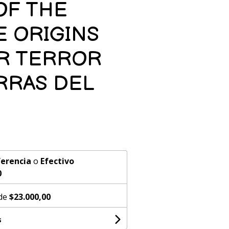
OF THE
E ORIGINS
R TERROR
RRAS DEL
erencia
o
Efectivo
0
 de
$23.000,00
s