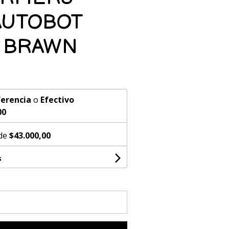
AUTOBOT
 BRAWN
erencia
o
Efectivo
00
 de
$43.000,00
s