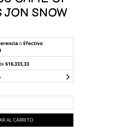
 JON SNOW
erencia
o
Efectivo
0
 de
$16.333,33
s
AR AL CARRITO