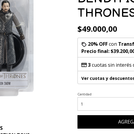
THRONES
$49.000,00
20% OFF
con
Transf
Precio final:
$39.200,0
3
cuotas sin interés
Ver cuotas y descuento
Cantidad
AGREG
S