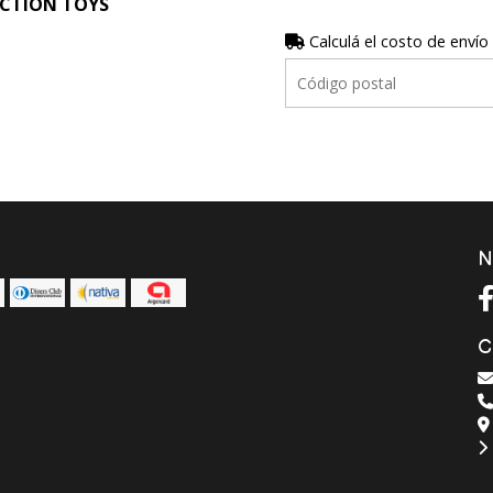
ECTION TOYS
Calculá el costo de envío
N
C