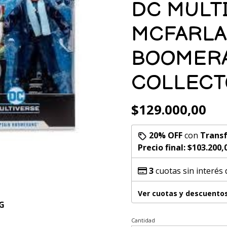
DC MULT
MCFARLA
BOOMER
COLLECT
$129.000,00
20% OFF
con
Transf
Precio final:
$103.200,
3
cuotas sin interés
Ver cuotas y descuento
G
Cantidad