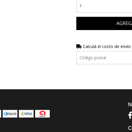
AGREG
Calculá el costo de envío
N
C